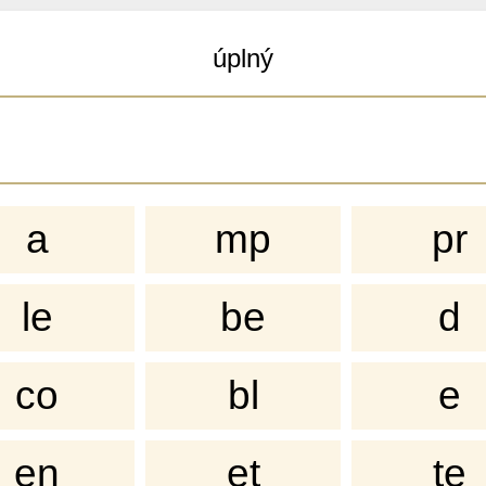
úplný
a
mp
pr
le
be
d
co
bl
e
en
et
te