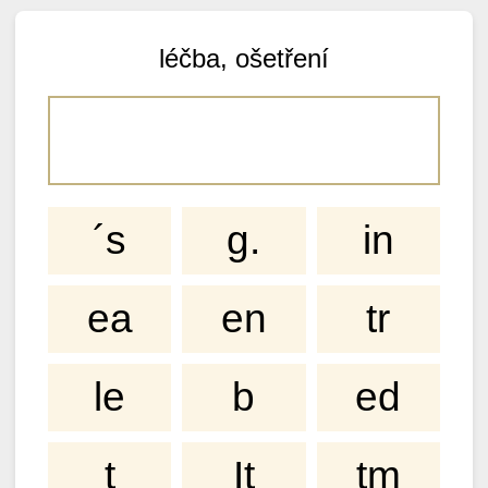
léčba, ošetření
´s
g.
in
ea
en
tr
le
b
ed
t
It
tm