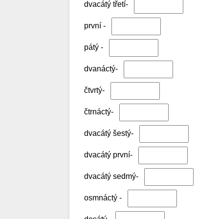
dvacátý třetí-
první -
pátý -
dvanáctý-
čtvrtý-
čtrnáctý-
dvacátý šestý-
dvacátý první-
dvacátý sedmý-
osmnáctý -