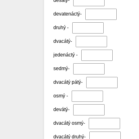
desátý-
devatenáctý-
druhý -
dvacátý-
jedenáctý -
sedmý-
dvacátý pátý-
osmý -
devátý-
dvacátý osmý-
dvacátý druhý-