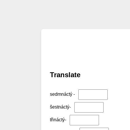
Translate
sedmnáctý -
šestnáctý-
třináctý-